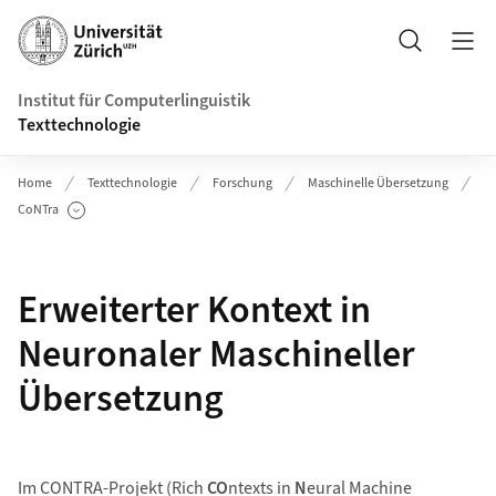
Header
Suche
Institut für Computerlinguistik
Texttechnologie
Home
Texttechnologie
Forschung
Maschinelle Übersetzung
CoNTra
Unterseiten anzeigen
Erweiterter Kontext in
Neuronaler Maschineller
Übersetzung
Im CONTRA-Projekt (Rich
CO
ntexts in
N
eural Machine