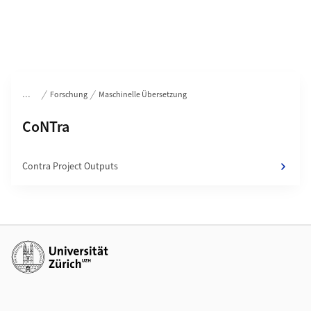
Bereichsnavigation
Forschung
Maschinelle Übersetzung
Unterseiten von
CoNTra
Contra Project Outputs
Weiterführende Links